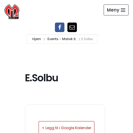
Meny
Hopp
til
innholdet
Hjem
Events - Malvik IL
E.Solbu
E.Solbu
+ Legg til i Google Kalender