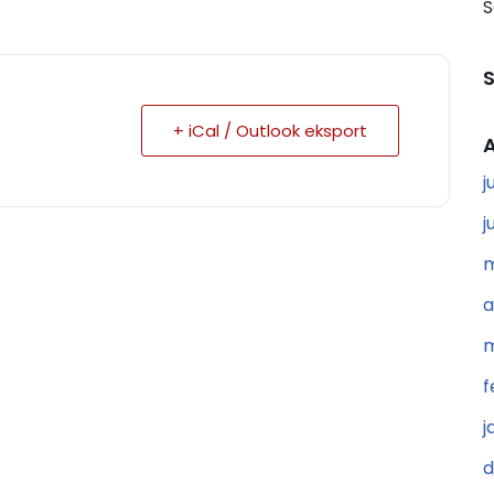
S
+ iCal / Outlook eksport
A
j
j
m
a
m
f
j
d