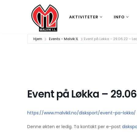
Hopp
AKTIVITETER
INFO
til
innholdet
Hjem
Events - Malvik IL
Event på Løkka – 29.06.22 – Le
Event på Løkka – 29.06
https://www.malvikil.no/disksport/event-pa-lokka/
Denne økten er ledig. Ta kontakt per e-post
disksp