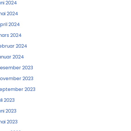
uni 2024
ai 2024
pril 2024
ars 2024
ebruar 2024
anuar 2024
esember 2023
ovember 2023
eptember 2023
uli 2023
uni 2023
ai 2023