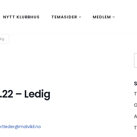
NYTT KLUBBHUS
TEMASIDER
MEDLEM
dig
S
.22 – Ledig
T
A
ortleder@malvikil.no
T