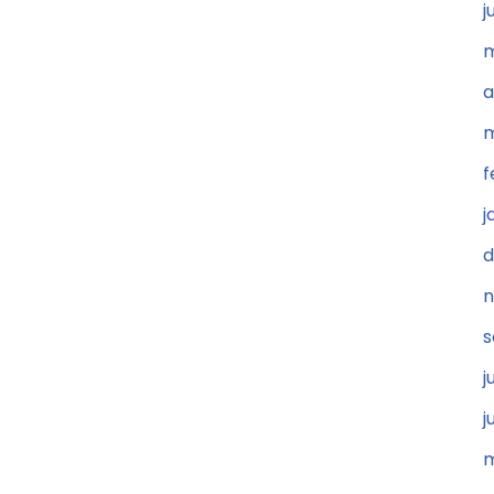
j
m
a
m
f
j
d
n
s
j
j
m