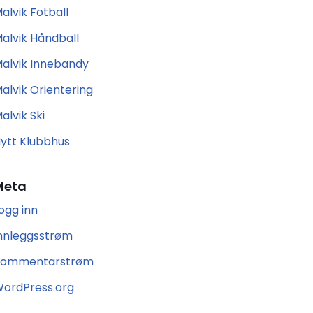
alvik Fotball
alvik Håndball
alvik Innebandy
alvik Orientering
alvik Ski
ytt Klubbhus
Meta
ogg inn
nnleggsstrøm
Kommentarstrøm
ordPress.org