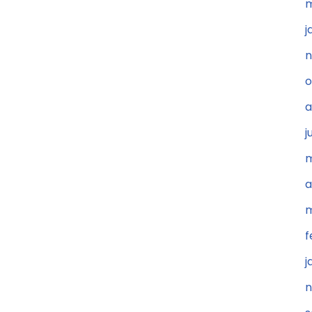
m
j
n
o
a
j
m
a
m
f
j
n