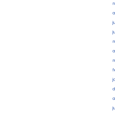
n
a
j
j
m
a
m
f
j
d
a
j