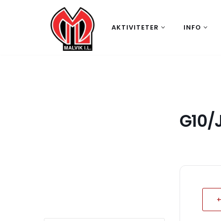
Hopp
AKTIVITETER
INFO
til
innholdet
G10/
+