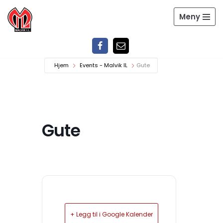
Meny
Hopp
til
innholdet
Hjem
Events - Malvik IL
Gute
Gute
+ Legg til i Google Kalender