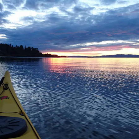
Hopp
til
innholdet