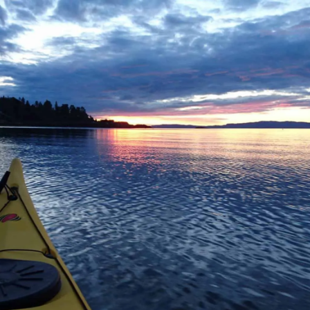
Hopp
til
innholdet