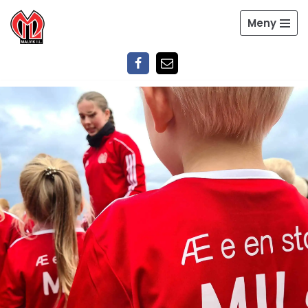
Meny
Hopp
til
innholdet