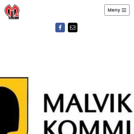
Meny
Hopp
til
innholdet