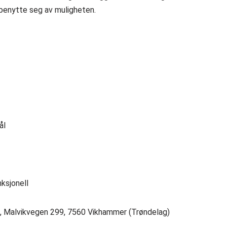
 benytte seg av muligheten.
ål
nksjonell
n, Malvikvegen 299, 7560 Vikhammer (Trøndelag)