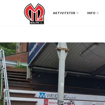
Hopp
AKTIVITETER
INFO
til
innholdet