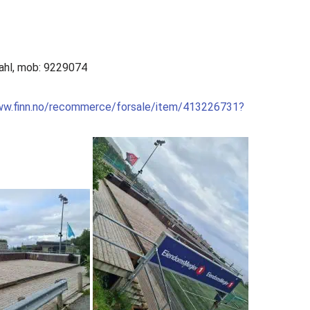
ahl, mob: 9229074
ww.finn.no/recommerce/forsale/item/413226731?