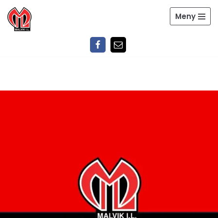
Meny
Hopp
til
innholdet