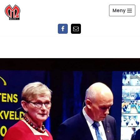
Meny
Hopp
til
innholdet