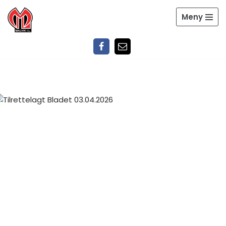
Meny
Hopp
til
innholdet