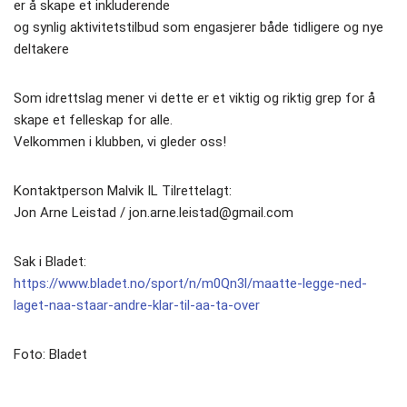
er å skape et inkluderende
og synlig aktivitetstilbud som engasjerer både tidligere og nye
deltakere
Som idrettslag mener vi dette er et viktig og riktig grep for å
skape et felleskap for alle.
Velkommen i klubben, vi gleder oss!
Kontaktperson Malvik IL Tilrettelagt:
Jon Arne Leistad / jon.arne.leistad@gmail.com
Sak i Bladet:
https://www.bladet.no/sport/n/m0Qn3l/maatte-legge-ned-
laget-naa-staar-andre-klar-til-aa-ta-over
Foto: Bladet