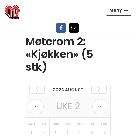
Meny
Hopp
til
innholdet
Møterom 2:
«Kjøkken» (5
stk)
2026 AUGUST
UKE
2
MAN
TIR
ONS
TOR
FRE
LØR
SØN
3
4
5
6
7
8
9