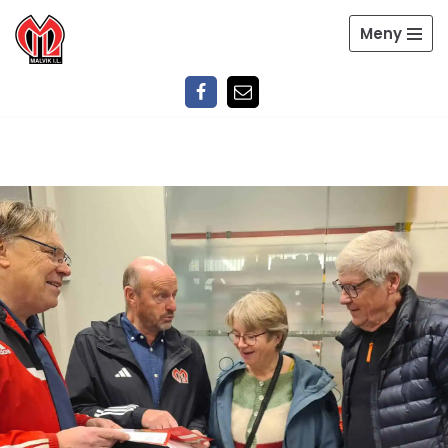
Meny
Hopp
til
innholdet