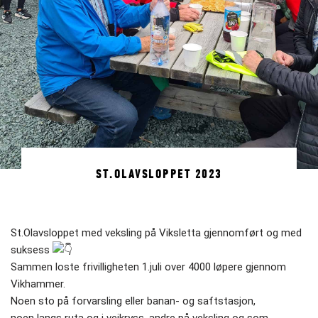
ST.OLAVSLOPPET 2023
St.Olavsloppet med veksling på Viksletta gjennomført og med
suksess
Sammen loste frivilligheten 1.juli over 4000 løpere gjennom
Vikhammer.
Noen sto på forvarsling eller banan- og saftstasjon,
noen langs ruta og i veikryss, andre på veksling og som