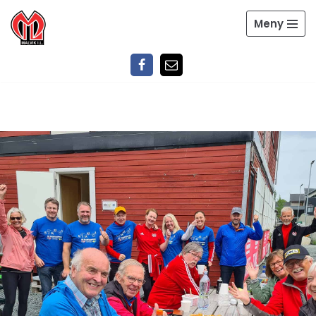
Meny
Hopp
til
innholdet