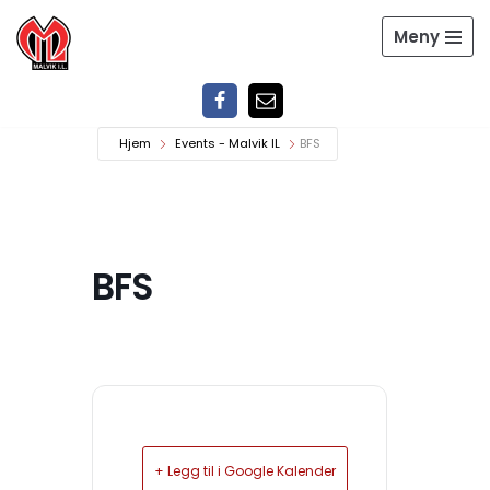
Meny
Hopp
til
innholdet
Hjem
Events - Malvik IL
BFS
BFS
+ Legg til i Google Kalender