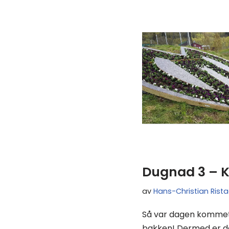
Dugnad 3 – K
av
Hans-Christian Rist
Så var dagen kommet 
bakken! Dermed er det