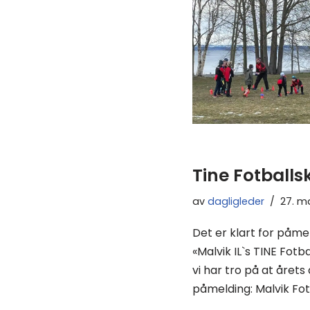
Tine Fotballs
av
dagligleder
27. ma
Det er klart for påme
«Malvik IL`s TINE Fotba
vi har tro på at årets
påmelding: Malvik Fot