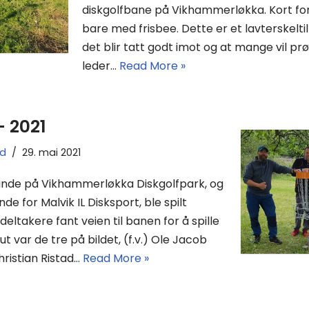
diskgolfbane på Vikhammerløkka. Kort fort
bare med frisbee. Dette er et lavterskeltil
det blir tatt godt imot og at mange vil prøv
leder…
Read More »
– 2021
ad
29. mai 2021
runde på Vikhammerløkka Diskgolfpark, og
de for Malvik IL Disksport, ble spilt
eltakere fant veien til banen for å spille
ut var de tre på bildet, (f.v.) Ole Jacob
ristian Ristad…
Read More »