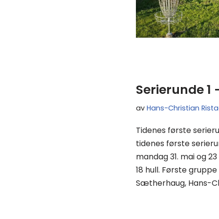
Serierunde 1 
av
Hans-Christian Rist
Tidenes første serie
tidenes første serierun
mandag 31. mai og 23 d
18 hull. Første gruppe 
Sætherhaug, Hans-Ch