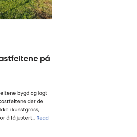
astfeltene på
feltene bygd og lagt
tkastfeltene der de
ke i kunstgress,
or å få justert…
Read