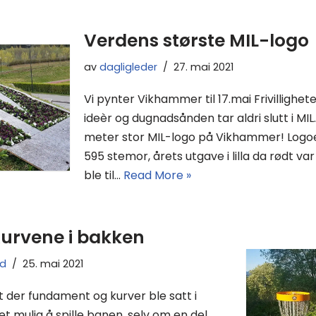
Verdens største MIL-logo
av
dagligleder
27. mai 2021
Vi pynter Vikhammer til 17.mai Frivillig
ideèr og dugnadsånden tar aldri slutt i MIL
meter stor MIL-logo på Vikhammer! Logoe
595 stemor, årets utgave i lilla da rødt var
ble til…
Read More »
urvene i bakken
ad
25. mai 2021
der fundament og kurver ble satt i
 mulig å spille banen, selv om en del