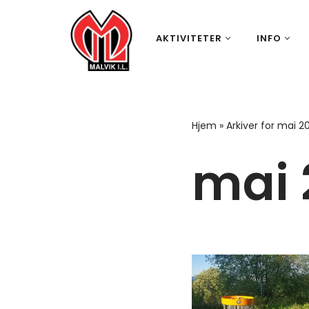
Hopp
AKTIVITETER
INFO
til
innholdet
Hjem
»
Arkiver for mai 2
mai 