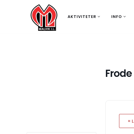
Hopp
AKTIVITETER
INFO
til
innholdet
Frode
+ 