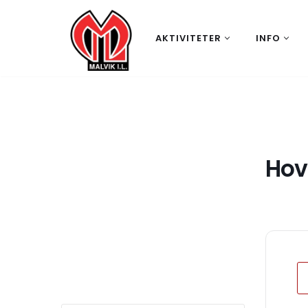
Hopp
AKTIVITETER
INFO
til
innholdet
Hov