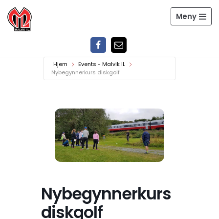
Meny
Hopp
til
innholdet
Hjem
Events - Malvik IL
Nybegynnerkurs diskgolf
Nybegynnerkurs
diskgolf