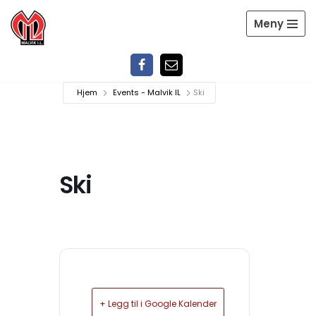
Meny
Hopp
til
innholdet
Hjem
Events - Malvik IL
Ski
Ski
+ Legg til i Google Kalender