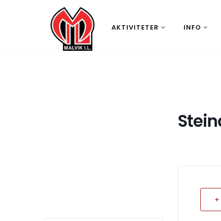
Hopp
AKTIVITETER
INFO
til
innholdet
Stein
+