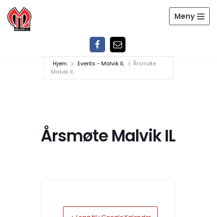
Meny
Hopp
til
innholdet
Hjem
Events - Malvik IL
Årsmøte
Malvik IL
Årsmøte Malvik IL