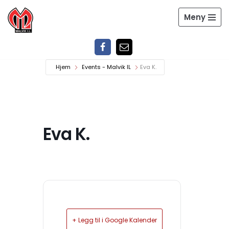
Meny
Hopp
til
innholdet
Hjem
Events - Malvik IL
Eva K.
Eva K.
+ Legg til i Google Kalender