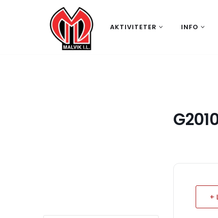
Hopp
AKTIVITETER
INFO
til
innholdet
G201
+ 