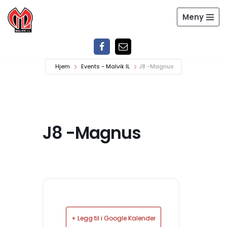
Meny
Hopp
til
innholdet
Hjem
Events - Malvik IL
J8 -Magnus
J8 -Magnus
+ Legg til i Google Kalender