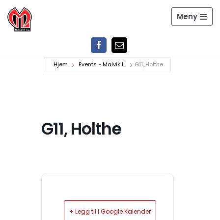
Meny
Hopp
til
innholdet
Hjem
Events - Malvik IL
G11, Holthe
G11, Holthe
+ Legg til i Google Kalender