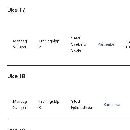
Uke 17
Sted:
Mandag
Treningsløp
Ty
Sveberg
Kartlenke
20. april
2
G
Skole
Uke 18
Mandag
Treningsløp
Sted:
Kartlenke
27. april
3
Fjølstadtrøa