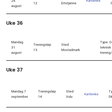
24.
Kartlenke
12
Ertstjønna
august
Uke 36
Mandag
Type: O
Treningsløp
Sted:
31.
teknisk
13
Mostadmark
august
trening
Uke 37
Mandag 7.
Treningsløp
Sted:
Ty
Kartlenke
september
14
Vulu
S