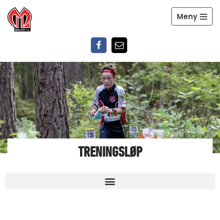
Meny
Hopp
til
innholdet
TRENINGSLØP