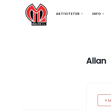
Hopp
AKTIVITETER
INFO
til
innholdet
Allan
+ L