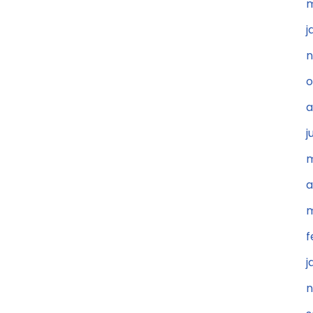
m
j
n
o
a
j
m
a
m
f
j
n