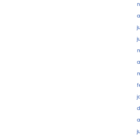
n
a
j
j
m
a
m
f
j
d
a
j