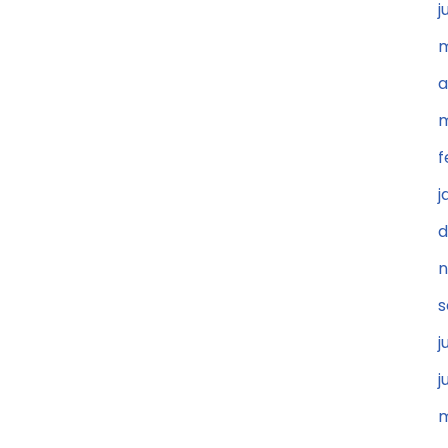
j
m
a
m
f
j
d
n
s
j
j
m