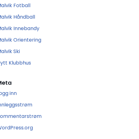
alvik Fotball
alvik Håndball
alvik Innebandy
alvik Orientering
alvik Ski
ytt Klubbhus
Meta
ogg inn
nnleggsstrøm
Kommentarstrøm
ordPress.org