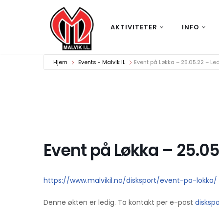
Hopp
AKTIVITETER
INFO
til
innholdet
Hjem
Events - Malvik IL
Event på Løkka – 25.05.22 – Le
Event på Løkka – 25.05
https://www.malvikil.no/disksport/event-pa-lokka/
Denne økten er ledig. Ta kontakt per e-post
disksp