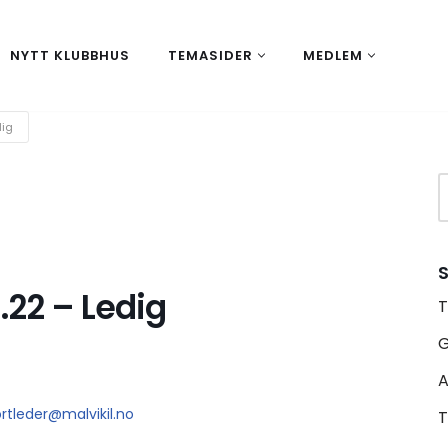
NYTT KLUBBHUS
TEMASIDER
MEDLEM
dig
S
.22 – Ledig
T
A
ortleder@malvikil.no
T