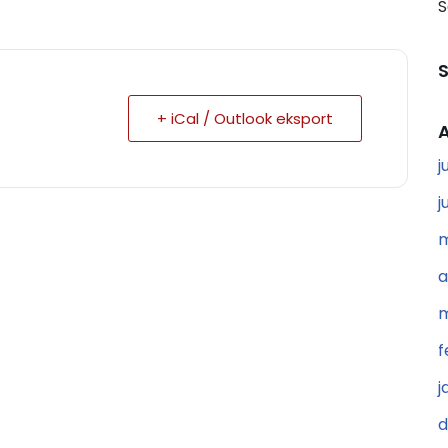
S
+ iCal / Outlook eksport
A
j
j
m
a
m
f
j
d