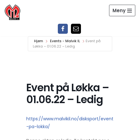
Meny
Hopp
til
innholdet
Hjem
Events - Malvik IL
Event på
Løkka – 01.06.22 – Ledig
Event på Løkka –
01.06.22 – Ledig
https://www.malvikil.no/disksport/event
-pa-lokka/