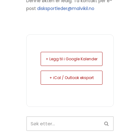
Denne økten er ledig. Ta kontakt per e-
post
disksportleder@malvikil.no
+ Legg til i Google Kalender
+ iCal / Outlook eksport