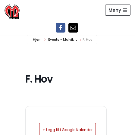
Meny
Hopp
til
innholdet
Hjem
Events - Malvik IL
F. Hov
F. Hov
+ Legg til i Google Kalender