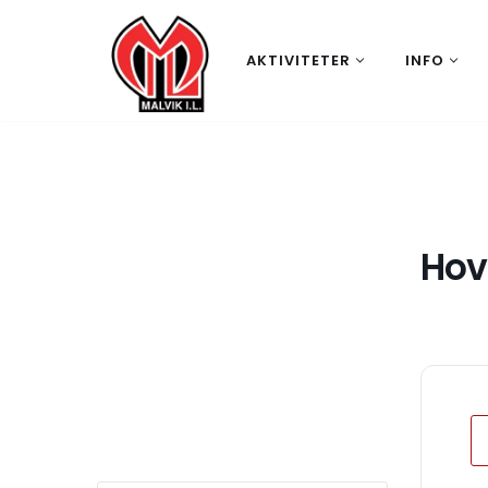
Hopp
AKTIVITETER
INFO
til
innholdet
Hov