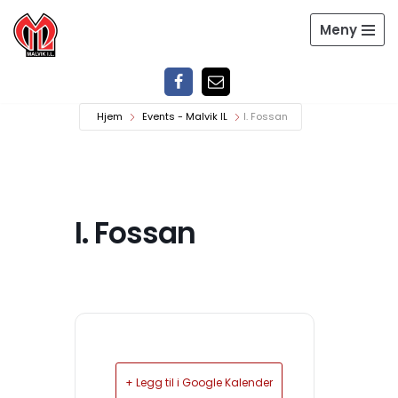
Meny
Hopp
til
innholdet
Hjem
Events - Malvik IL
I. Fossan
I. Fossan
+ Legg til i Google Kalender