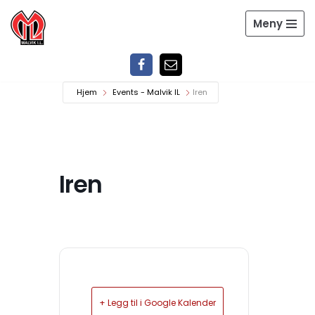
Meny
Hopp
til
innholdet
Hjem
Events - Malvik IL
Iren
Iren
+ Legg til i Google Kalender