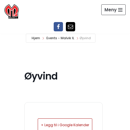
Meny
Hopp
til
innholdet
Hjem
Events - Malvik IL
Øyvind
Øyvind
+ Legg til i Google Kalender