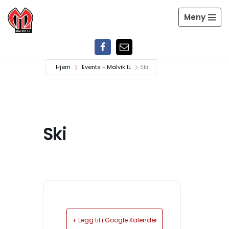
Meny
Hopp
til
innholdet
Hjem
Events - Malvik IL
Ski
Ski
+ Legg til i Google Kalender