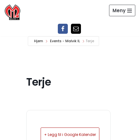
Meny
Hopp
til
innholdet
Hjem
Events - Malvik IL
Terje
Terje
+ Legg til i Google Kalender