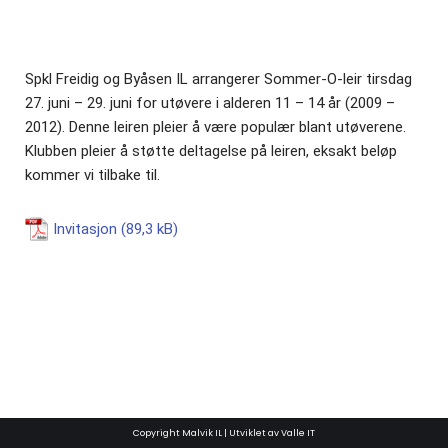
Spkl Freidig og Byåsen IL arrangerer Sommer-O-leir tirsdag
27. juni – 29. juni for utøvere i alderen 11 – 14 år (2009 –
2012). Denne leiren pleier å være populær blant utøverene.
Klubben pleier å støtte deltagelse på leiren, eksakt beløp
kommer vi tilbake til.
Invitasjon
Copyright Malvik IL | Utviklet av Valle IT