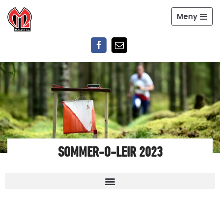
Meny
Hopp
til
innholdet
SOMMER-O-LEIR 2023