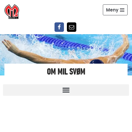
Meny
Hopp
til
innholdet
OM MIL SVØM