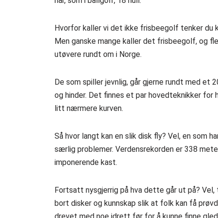
har, som i ballgolf, 18 hull.
Hvorfor kaller vi det ikke frisbeegolf tenker du 
Men ganske mange kaller det frisbeegolf, og fler
utøvere rundt om i Norge.
De som spiller jevnlig, går gjerne rundt med et 20
og hinder. Det finnes et par hovedteknikker for 
litt nærmere kurven.
Så hvor langt kan en slik disk fly? Vel, en som 
særlig problemer. Verdensrekorden er 338 meter,
imponerende kast.
Fortsatt nysgjerrig på hva dette går ut på? Vel, 
bort disker og kunnskap slik at folk kan få prøvd
drevet med noe idrett før for å kunne finne glede 