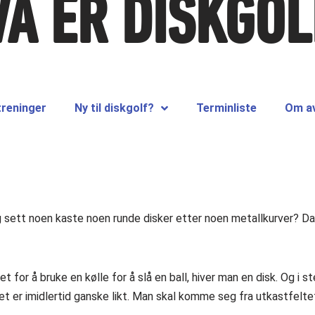
VA ER DISKGOL
treninger
Ny til diskgolf?
Terminliste
Om av
ett noen kaste noen runde disker etter noen metallkurver? Da er
edet for å bruke en kølle for å slå en ball, hiver man en disk. Og i
let er imidlertid ganske likt. Man skal komme seg fra utkastfelte