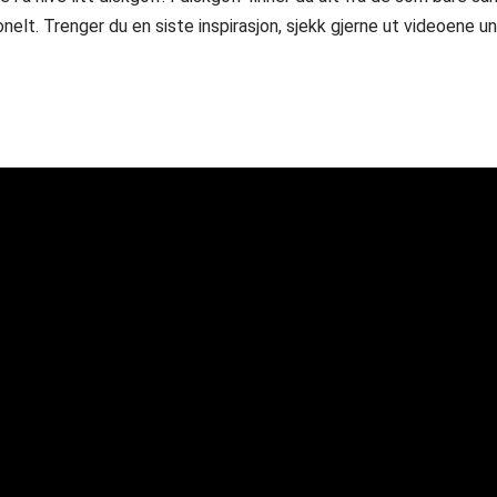
onelt. Trenger du en siste inspirasjon, sjekk gjerne ut videoene un