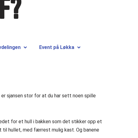
F?
delingen
Event på Løkka
 sjansen stor for at du har sett noen spille
 stedet for et hull i bakken som det stikker opp et
t til hullet, med færrest mulig kast. Og banene