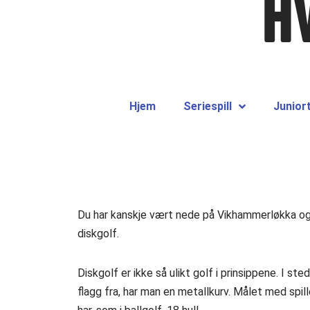
H
Hjem
Seriespill
Junior
Du har kanskje vært nede på Vikhammerløkka og s
diskgolf.
Diskgolf er ikke så ulikt golf i prinsippene. I st
flagg fra, har man en metallkurv. Målet med spil