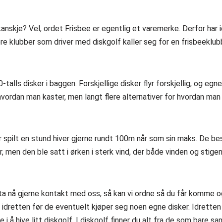
kanskje? Vel, ordet Frisbee er egentlig et varemerke. Derfor har i
e klubber som driver med diskgolf kaller seg for en frisbeeklubb.
-talls disker i baggen. Forskjellige disker flyr forskjellig, og e
hvordan man kaster, men langt flere alternativer for hvordan man 
har spilt en stund hiver gjerne rundt 100m når som sin maks. De b
 men den ble satt i ørken i sterk vind, der både vinden og stige
ta nå gjerne kontakt med oss, så kan vi ordne så du får komme og 
 idretten før de eventuelt kjøper seg noen egne disker. Idretten pa
i å hive litt diskgolf. I diskgolf finner du alt fra de som bare sa