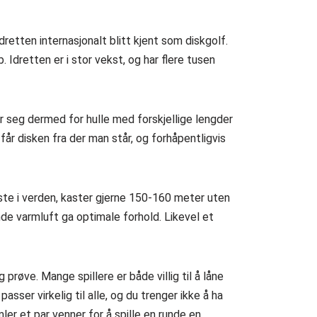
dretten internasjonalt blitt kjent som diskgolf.
 Idretten er i stor vekst, og har flere tusen
gner seg dermed for hulle med forskjellige lengder
får disken fra der man står, og forhåpentligvis
este i verden, kaster gjerne 150-160 meter uten
nde varmluft ga optimale forhold. Likevel et
prøve. Mange spillere er både villig til å låne
sser virkelig til alle, og du trenger ikke å ha
mler et par venner for å spille en runde en