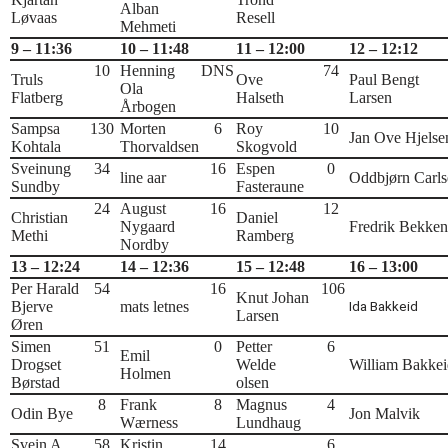
Alban
Løvaas
Resell
Mehmeti
9 – 11:36
10 – 11:48
11 – 12:00
12 – 12:12
10
Henning
DNS
74
Truls
Ove
Paul Bengt
Ola
Flatberg
Halseth
Larsen
Årbogen
Sampsa
130
Morten
6
Roy
10
Jan Ove Hjelse
Kohtala
Thorvaldsen
Skogvold
Sveinung
34
16
Espen
0
line aar
Oddbjørn Carls
Sundby
Fasteraune
24
August
16
12
Christian
Daniel
Nygaard
Fredrik Bekken
Methi
Ramberg
Nordby
13 – 12:24
14 – 12:36
15 – 12:48
16 – 13:00
Per Harald
54
16
106
Knut Johan
Bjerve
mats letnes
Ida Bakkeid
Larsen
Øren
Simen
51
0
Petter
6
Emil
Drogset
Welde
William Bakkei
Holmen
Børstad
olsen
8
Frank
8
Magnus
4
Odin Bye
Jon Malvik
Wærness
Lundhaug
Svein A.
58
Kristin
14
6