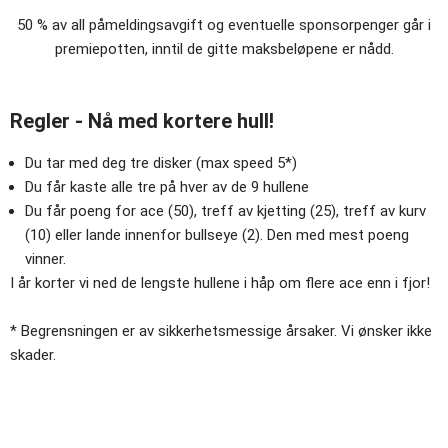
50 % av all påmeldingsavgift og eventuelle sponsorpenger går i
premiepotten, inntil de gitte maksbeløpene er nådd.
Regler - Nå med kortere hull!
Du tar med deg tre disker (max speed 5*)
Du får kaste alle tre på hver av de 9 hullene
Du får poeng for ace (50), treff av kjetting (25), treff av kurv
(10) eller lande innenfor bullseye (2). Den med mest poeng
vinner.
I år korter vi ned de lengste hullene i håp om flere ace enn i fjor!
* Begrensningen er av sikkerhetsmessige årsaker. Vi ønsker ikke
skader.