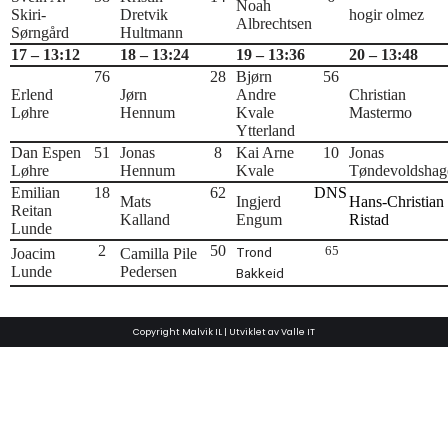
Noah
Skiri-
Dretvik
hogir olmez
Albrechtsen
Sørngård
Hultmann
17 – 13:12
18 – 13:24
19 – 13:36
20 – 13:48
76
28
Bjørn
56
Erlend
Jørn
Andre
Christian
Løhre
Hennum
Kvale
Mastermo
Ytterland
Dan Espen
51
Jonas
8
Kai Arne
10
Jonas
Løhre
Hennum
Kvale
Tøndevoldshag
Emilian
18
62
DNS
Mats
Ingjerd
Hans-Christian
Reitan
Kalland
Engum
Ristad
Lunde
2
50
65
Trond
Joacim
Camilla Pile
Lunde
Pedersen
Bakkeid
Copyright Malvik IL | Utviklet av Valle IT