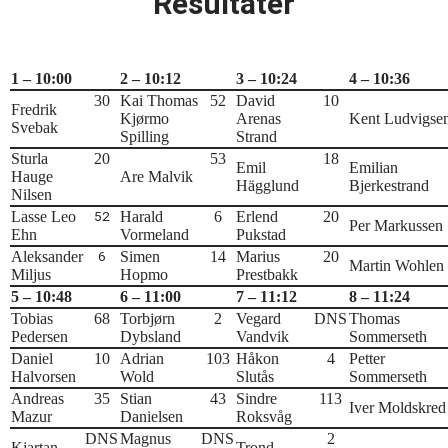
Resultater
1 – 10:00
2 – 10:12
3 – 10:24
4 – 10:36
30
Kai Thomas
52
David
10
Fredrik
Kjørmo
Arenas
Kent Ludvigse
Svebak
Spilling
Strand
Sturla
20
53
18
Emil
Emilian
Hauge
Are Malvik
Hägglund
Bjerkestrand
Nilsen
Lasse Leo
52
Harald
6
Erlend
20
Per Markussen
Ehn
Vormeland
Pukstad
Aleksander
6
Simen
14
Marius
20
Martin Wohlen
Miljus
Hopmo
Prestbakk
5 – 10:48
6 – 11:00
7 – 11:12
8 – 11:24
Tobias
68
Torbjørn
2
Vegard
DNS
Thomas
Pedersen
Dybsland
Vandvik
Sommerseth
Daniel
10
Adrian
103
Håkon
4
Petter
Halvorsen
Wold
Slutås
Sommerseth
Andreas
35
Stian
43
Sindre
113
Iver Moldskred
Mazur
Danielsen
Roksvåg
DNS
Magnus
DNS
2
Kjartan
Trond