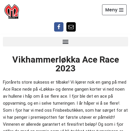
Meny
Hopp
til
innholdet
Vikhammerløkka Ace Race
2023
Fjorårets store suksess er tilbake! Vi kjører nok en gang på med
Ace Race nede på «Løkka» og denne gangen korter vi ned noen
av hullene i håp om å se flere ace. I fjor ble det en ace på
oppvarming, og en i selve turneringen. I år håper vi å se flere!.
Som i fjor har vi med oss Frisbeebutikken, som har sørget for at
vi har penger i premiepotten før første utøver er påmeldt!
Vinneren er allerede garantert et firesifret beløp! Og som i fjor