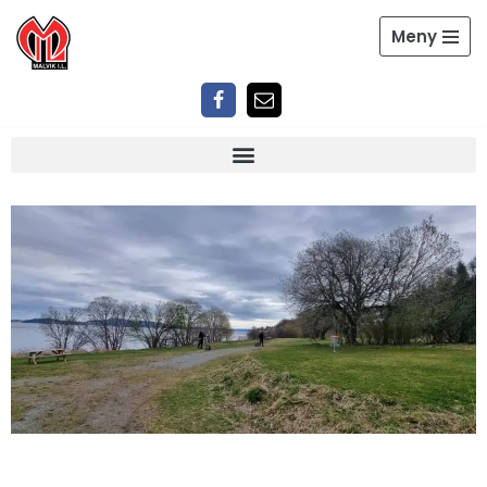
Meny
Hopp
til
innholdet