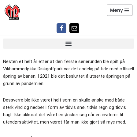
Meny
Hopp
til
innholdet
Nesten et helt år etter at den første serierunden ble spilt på
Vikhammerløkka Diskgolfpark var det endelig på tide med offisiell
åpning av banen. I 2021 ble det besluttet å utsette åpningen på
grunn av pandemien.
Dessverre ble ikke været helt som en skulle ønske med både
sterk vind og nedbør i form av tidvis snø, tidvis regn og tidvis
hagl. Ikke akkurat det våret en ønsker seg når en inviterer til
utendørsaktivitet, men været får man ikke gjort så mye med.